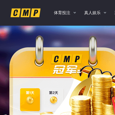
体育投注
真人娱乐
返水
返水
返水
返水
高达
高达
高达
高达
时时彩、PK10、香港彩
老虎机，捕鱼，真人
扫码
下
1.0
1.0
1.10
1.20
各种玩法任你玩
多款经典游戏
%
%
%
%