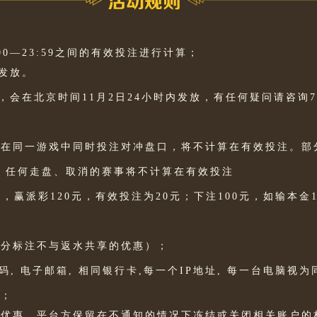
00—23:59之间的有效投注进行计算；
前发放。
，会在北京时间11月2日24小时内发放，有任何疑问请咨询7
及在同一游戏中同时投注对冲盘口，将不计算在有效投注。部
，任何走盘、取消的赛事将不计算在有效投注
元，赢派彩120元，有效投注为20元；下注100元，如输本金
部分标注不与返水共享的优惠）；
码, 电子邮箱, 相同银行卡,每一个IP地址, 每一台电脑视
利；
动优惠，平台方保留在不通知的情况下冻结或关闭相关账户