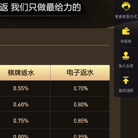
更多联系方式
存款
存提转
提款
转账
加入合营
返回顶部