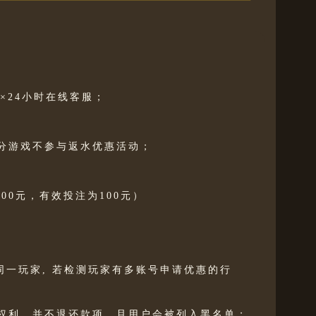
×24小时在线客服；
分游戏不参与返水优惠活动；
100元，有效投注为100元）
为同一玩家, 若检测玩家有多账号申请优惠的行
的权利，并不退还款项，且用户会被列入黑名单；